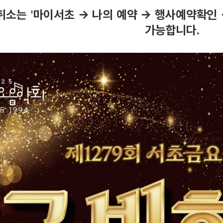
기
취소는 '마이서초
→
나의 예약 → 행사예약확인
간
가능합니다.
,
전
화
문
의
,
관
련
사
이
트
정
보