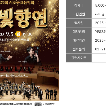
약
참가비
5,000
상
세
모집인원
640명
정
보
행사일
2025-
-
예약방법
YES2
행
사
예약기간
2025-
기
관
전화문의
02-21
,
관련사이트
관
리
부
서
,
행
사
장
소
,