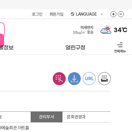
로그인
회원가입
LANGUAGE
미세먼지
34℃
10㎍/㎥
좋음
별정보
열린구청
전체메뉴
청
관리부서
문화관광과
화예술회관 아트홀