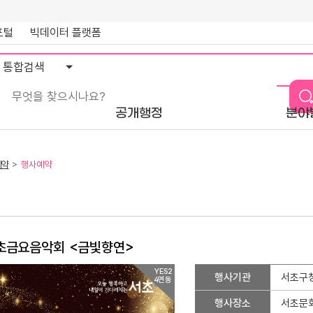
포털
빅데이터 플랫폼
통
합
검
색
공개행정
분야
예약
행사예약
서초금요음악회 <금빛향연>
행
YES2
행사기관
서초구
4연동
사
예
행사장소
서초문