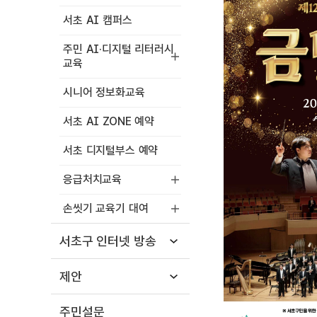
서초 AI 캠퍼스
주민 AI·디지털 리터러시
교육
시니어 정보화교육
서초 AI ZONE 예약
서초 디지털부스 예약
응급처치교육
손씻기 교육기 대여
서초구 인터넷 방송
제안
주민설문