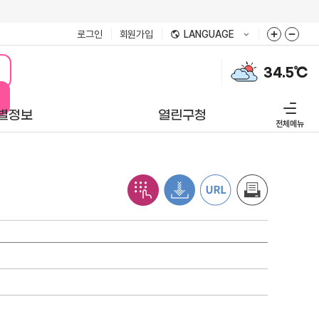
로그인
회원가입
LANGUAGE
미세먼지
34.5℃
점검중㎍/㎥
별정보
열린구청
전체메뉴