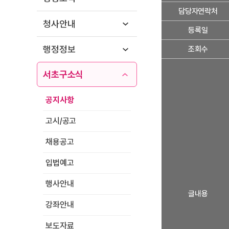
세
담당자연락처
정
청사안내
보
등록일
보
행정정보
조회수
기
서초구소식
공지사항
고시/공고
채용공고
입법예고
행사안내
글내용
강좌안내
보도자료