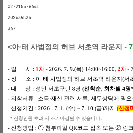
02-2155-8641
2026.06.24
367
<아·태 사법정의 허브 서초역 라운지 -
-
일
시 :
1차
-
2026. 7. 9.(목) 14:00~16:00,
2차
- 
- 장 소
:
아·태 사법정의 허브 서초역 라운지
(서
-
대 상
:
성인 서초구민 8명
(선착순, 회차별 4명*
- 지참서류 : 소득·재산 관련 서류, 세무상담에 필요
- 신청기간 : 2026 . 7. 1. (수) ~ 7. 10.(금)까지
(
신청마
.
* 신청인원 초과 시 조기마감될 수 있습니다
- 신청방법 : ① 첨부파일 QR코드 접속 또는 ② 링