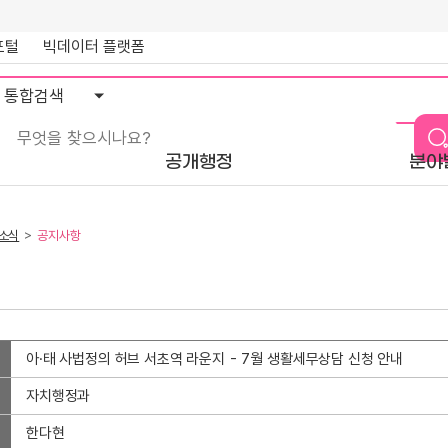
포털
빅데이터 플랫폼
통
합
검
색
공개행정
분야
소식
공지사항
아·태 사법정의 허브 서초역 라운지 - 7월 생활세무상담 신청 안내
자치행정과
한다현