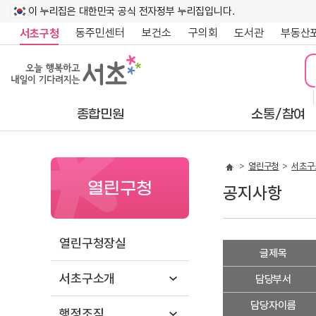
이 누리집은 대한민국 공식 전자정부 누리집입니다.
동주민센터
보건소
구의회
도서관
부동산
서초구청
종합민원
소통/참여
열린구청
서초구
열린구청
공지사항
열린구청장실
공
글제목
지
서초구소개
사
담당부서
항
담당자이름
상
행정조직