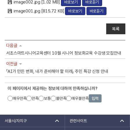
image002.jpg [1.02 MB]
바로보기
바로듣기
일
image001.jpg [815.72 KB]
바로보기
바로듣기
목록
다음글
서초스마트시니어교육센터 10월 시니어 정보화교육 수강생 모집안내
이전글
「AI가 만든 변화, 내가 준비해야 할 미래」 주민 특강 신청 안내
이 페이지에서 제공하는 정보에 대하여 만족하십니까?
매우만족
만족
보통
불만족
매우불만족
입력
서울시/자치구
관련사이트