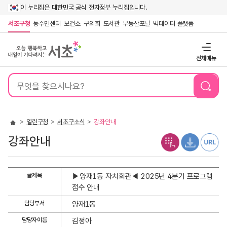
이 누리집은 대한민국 공식 전자정부 누리집입니다.
서초구청
동주민센터
보건소
구의회
도서관
부동산포털
빅데이터 플랫폼
전체메뉴
통
합
검
색
열린구청
서초구소식
강좌안내
강좌안내
강
글제목
▶양재1동 자치회관◀ 2025년 4분기 프로그램
좌
접수 안내
안
담당부서
양재1동
내
상
담당자이름
김정아