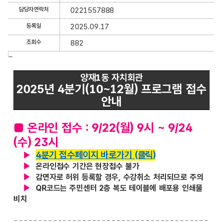
세
담당자연락처
0221557888
정
보
등록일
2025.09.17
보
조회수
882
기
글
내
양재1동 자치회관
용
2025년 4분기(10~12월)
프로그램 접수
안내
■
온라인 접수 :
9/22(월) 9시 ~ 9/24
(수) 23시
4분기 접수페이지 바로가기 (클릭)
▶
▶
온라인접수 기간은 현장접수 불가
▶
감면자로 허위 등록할 경우, 수강취소 처리되므로 주의
▶
QR코드는 주민센터 2층 복도
테이블에 배포용 인쇄물
비치
----------------------------------------