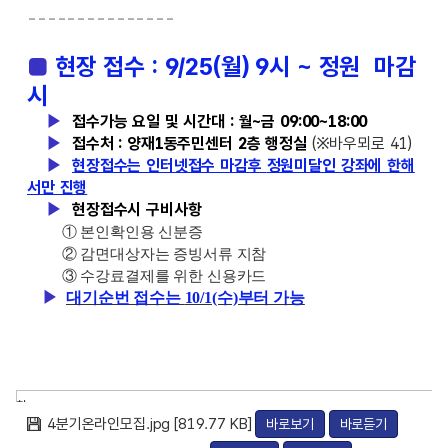
----
-----------
■
현장 접수 :
9/25(월) 9시 ~ 정원 마감
시
▶
접수가능 요일 및 시간대 :
월~금 09:00~18:00
▶
접수처 :
양재1동주민센터 2층 행정실
(※바우뫼로 41)
▶
현장접수는 인터넷접수 마감후
정원미달인 강좌에 한해
서만 진행
▶
현장접수시 구비사항
① 본인확인용 신분증
② 감면대상자는 증빙서류 지참
③ 수강료결제를 위한 신용카드
▶
대기순번 접수는
10/1(수)부터 가능
첨
4분기온라인모집.jpg [819.77 KB]
바로보기
바로듣기
부
파