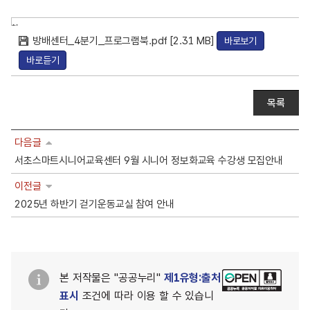
첨
방배센터_4분기_프로그램북.pdf [2.31 MB]
바로보기
부
파
바로듣기
일
목록
다음글
서초스마트시니어교육센터 9월 시니어 정보화교육 수강생 모집안내
이전글
2025년 하반기 걷기운동교실 참여 안내
본 저작물은 "공공누리"
제1유형:출처
표시
조건에 따라 이용 할 수 있습니