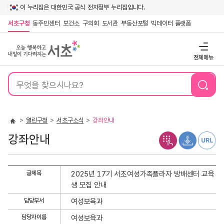
이 누리집은 대한민국 공식 전자정부 누리집입니다.
서초구청
동주민센터
보건소
구의회
도서관
부동산포털
빅데이터 플랫폼
전체메뉴
통
합
검
색
열린구청
서초구소식
강좌안내
강좌안내
강
글제목
2025년 17기 서초여성가족플라자 방배센터 교육
좌
생 모집 안내
안
담당부서
여성보육과
내
상
담당자이름
여성보육과