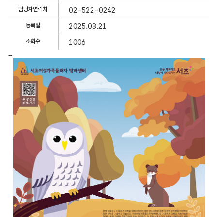
세
담당자연락처
02-522-0242
정
보
등록일
2025.08.21
보
조회수
1006
기
글
내
용