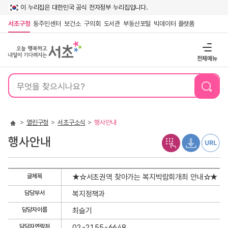
이 누리집은 대한민국 공식 전자정부 누리집입니다.
서초구청
동주민센터
보건소
구의회
도서관
부동산포털
빅데이터 플랫폼
전체메뉴
통
합
검
색
열린구청
서초구소식
행사안내
행사안내
행
글제목
★☆서초권역 찾아가는 복지박람회개최 안내☆★
사
담당부서
복지정책과
안
내
담당자이름
최슬기
상
담당자연락처
02-2155-6648