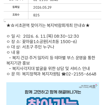
세
정
등록일
2026.05.29
보
조회수
825
보
기
글
★☆서초권역 찾아가는 복지박람회개최 안내☆★
내
용
ㅇ 일 시: 2026. 6. 11.(목) 08:30~12:30
ㅇ 장 소: 꽃마을1소공원(서초동 1500-6)
ㅇ 대 상: 서초구 주민 누구나
ㅇ 내 용
- 복지
건강
주거
일자리 등 테마별 부스 운영을 통한
·
·
·
복지기관 홍보
- 복지사각지대 발굴을 위한 상담 및 서비스 안내
ㅇ 문 의: 복지정책과 복지자원팀 ☎02-2155-6648