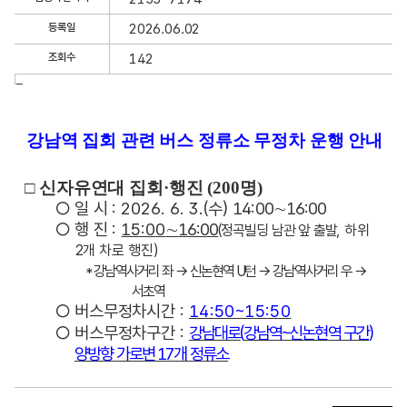
세
정
등록일
2026.06.02
보
조회수
142
보
기
글
내
용
강남역 집회 관련 버스 정류소 무정차 운행 안내
□
신자유연대 집회
·
행진
(200
명
)
○
일
시
: 2026. 6. 3.(
수
)
14:00
∼
16:00
○
행
진
:
15:00
∼
16:00
(
정곡빌딩 남관 앞
출발
,
하위
2
개 차로 행진
)
*
강남역사거리 좌
→
신논현역
U
턴
→
강남역사거리 우
→
서초역
○
버스무정차시간
:
14:50~15:50
○
버스무정차구간
:
강남대로
(
강남역
~
신논현역 구간
)
양방향 가로변
17
개 정류소