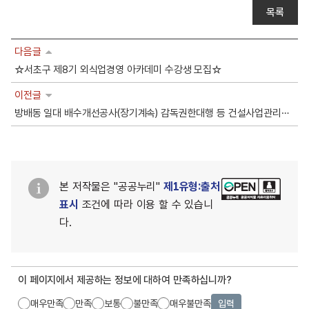
목록
다음글
☆서초구 제8기 외식업경영 아카데미 수강생 모집☆
이전글
방배동 일대 배수개선공사(장기계속) 감독권한대행 등 건설사업관리용역 참여기술인 업무중복도 자료공개
본 저작물은 "공공누리"
제1유형:출처
표시
조건에 따라 이용 할 수 있습니
다.
이 페이지에서 제공하는 정보에 대하여 만족하십니까?
매우만족
만족
보통
불만족
매우불만족
입력