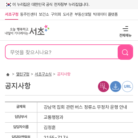
이 누리집은 대한민국 공식 전자정부 누리집입니다.
서초구청
동주민센터
보건소
구의회
도서관
부동산포털
빅데이터 플랫폼
전체메뉴
통
합
검
색
열린구청
서초구소식
공지사항
공지사항
공
글제목
강남역 집회 관련 버스 정류소 무정차 운행 안내
지
담당부서
교통행정과
사
항
담당자이름
김정훈
상
담당자연락처
2155-7174