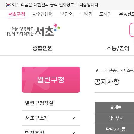
이 누리집은 대한민국 공식 전자정부 누리집입니다.
동주민센터
보건소
구의회
도서관
부동산
서초구청
종합민원
소통/참여
열린구청
서초구
열린구청
공지사항
열린구청장실
공
글제목
지
서초구소개
사
담당부서
항
담당자이름
상
행정조직