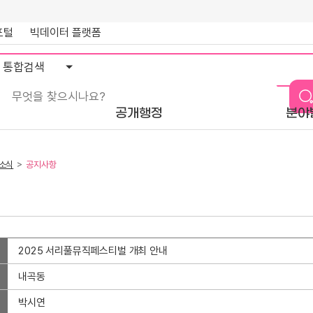
포털
빅데이터 플랫폼
통
합
검
색
공개행정
분야
소식
공지사항
2025 서리풀뮤직페스티벌 개최 안내
내곡동
박시연