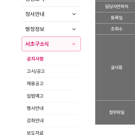
세
담당자연락처
정
청사안내
보
등록일
보
행정정보
조회수
기
서초구소식
공지사항
글내용
고시/공고
채용공고
입법예고
행사안내
첨부파일
강좌안내
보도자료