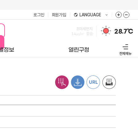
로그인
회원가입
LANGUAGE
미세먼지
28.7℃
17㎍/㎥
좋음
별정보
열린구청
전체메뉴