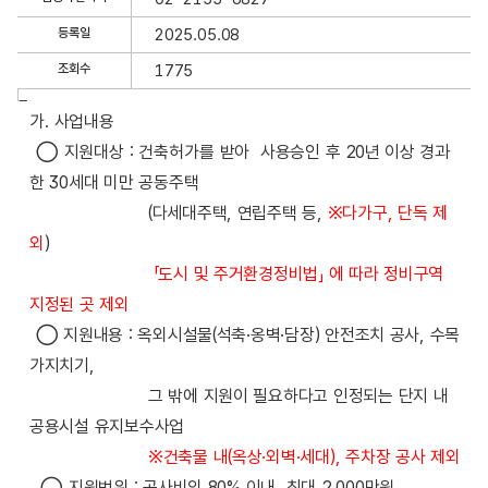
세
정
등록일
2025.05.08
보
조회수
1775
보
기
글
가. 사업내용
내
용
◯ 지원대상 : 건축허가를 받아
사용승인 후
20
년 이상 경과
한
30
세대
미만 공동주택
(다세대주택
,
연립주택 등
,
※
다가구
,
단독 제
외
)
「
도시 및 주거환경정비법
」
에 따라 정비구역
지정된 곳 제외
◯
지원내용
:
옥외시설물
(
석축
·
옹벽
·
담장
)
안전조치 공사
,
수목
가지치기
,
그 밖에 지원이 필요하다고 인정되는 단지 내
공용시설 유지보수사업
※
건축물 내
(
옥상
·
외벽
·
세대
),
주차장 공사 제외
◯
지원범위
:
공사비의
80%
이내
,
최대
2,000
만원