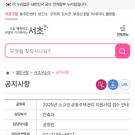
이 누리집은 대한민국 공식 전자정부 누리집입니다.
서초구청
동주민센터
보건소
구의회
도서관
부동산포털
빅데이터 플랫폼
전체메뉴
통
합
검
색
열린구청
서초구소식
공지사항
공지사항
공
글제목
2025년 소규모 공동주택관리 지원사업 접수 안내
지
담당부서
건축과
사
항
담당자이름
성정민
상
담당자연락처
02-2155-6827