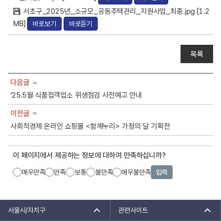
일
서초구_2025년_소규모_공동주택관리_지원사업_최종.jpg [1.2
MB]
바로보기
바로듣기
목록
다음글
‘25.5월 식품접객업소 위생점검 사전예고 안내
이전글
사회적경제 온라인 쇼핑몰 <함께누리> 가정의 달 기획전
이 페이지에서 제공하는 정보에 대하여 만족하십니까?
매우만족
만족
보통
불만족
매우불만족
입력
서울시/자치구
관련사이트