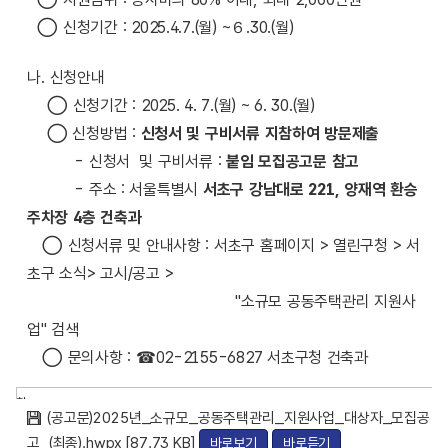
◯
신청기간
: 2025.4.7.(
월
) ~
６
.30.(
월
)
나. 신청안내
◯
신청기간
: 2025. 4. 7.(
월
) ~ 6
. 30.(
월
)
◯ 신청방법 :
신청서 및 구비서류 지참하여 방문제출
- 신청서 및 구비서류 :
붙임 모집공고문 참고
- 주소 : 서울특별시
서초구 강남대로 221, 양재역 환승
주차장 4층 건축과
◯​ 신청서류 및 안내사항 : 서초구 홈페이지 > 열린구청 > 서
초구 소식> 고시/공고 >
"소규모 공동주택관리 지원사
업" 검색
◯​ 문의사항 : ☎02-2155-6827 서초구청 건축과​
첨
(공고문)2025년_소규모_공동주택관리_지원사업_대상자_모집공
부
파
고_(최종).hwpx [87.73 KB]
바로보기
바로듣기