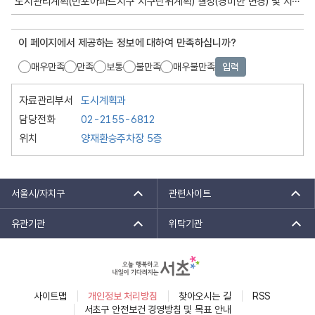
도시관리계획(반포아파트지구 지구단위계획) 결정(경미한 변경) 및 지형도면 고시
이 페이지에서 제공하는 정보에 대하여 만족하십니까?
매우만족
만족
보통
불만족
매우불만족
입력
자료관리부서
도시계획과
담당전화
02-2155-6812
위치
양재환승주차장 5층
서울시/자치구
관련사이트
유관기관
위탁기관
사이트맵
개인정보 처리방침
찾아오시는 길
RSS
서초구 안전보건 경영방침 및 목표 안내