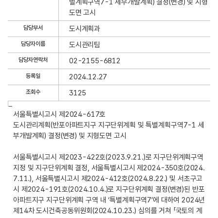
별계획구역7-1 세부개발계획) 결정(변경) 및 지형
트
도면 고시
지
담당부서
도시계획과
구
상
담당자이름
도시관리팀
세
담당자연락처
02-2155-6812
정
보
등록일
2024.12.27
보
조회수
3125
기
글
서울특별시고시 제2024-617호
내
도시관리계획(반포아파트지구 지구단위계획 및 특별계획구역7-1 세
용
부개발계획) 결정(변경) 및 지형도면 고시
서울특별시고시 제2023-422호(2023.9.21.)로 지구단위계획구역
지정 및 지구단위계획 결정, 서울특별시고시 제2024-350호(2024.
7.11.), 서울특별시고시 제2024-412호(2024.8.22.) 및 서초구고
시 제2024-191호(2024.10.4.)로 지구단위계획 결정(변경)된 반포
아파트지구 지구단위계획 구역 내 ‘특별계획구역7’에 대하여 2024년
제14차 도시건축공동위원회(2024.10.23.) 심의를 거쳐 「국토의 계