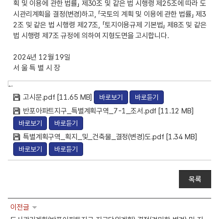
획 및 이용에 관한 법률」 제30조 및 같은 법 시행령 제25조에 따라 도
시관리계획을 결정(변경)하고, 「국토의 계획 및 이용에 관한 법률」 제3
2조 및 같은 법 시행령 제27조, 「토지이용규제 기본법」 제8조 및 같은
법 시행령 제7조 규정에 의하여 지형도면을 고시합니다.
2024년 12월 19일
서 울 특 별 시 장
첨
고시문.pdf [11.65 MB]
바로보기
바로듣기
부
파
반포아파트지구_특별계획구역_7-1_조서.pdf [11.12 MB]
일
바로보기
바로듣기
특별계획구역_획지_및_건축물_결정(변경)도.pdf [1.34 MB]
바로보기
바로듣기
목록
이전글