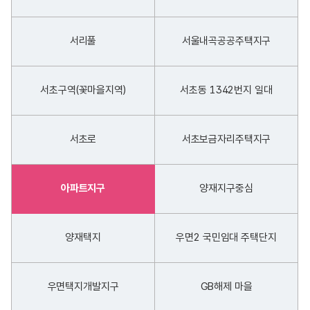
서리풀
서울내곡공공주택지구
서초구역(꽃마을지역)
서초동 1342번지 일대
서초로
서초보금자리주택지구
아파트지구
양재지구중심
양재택지
우면2 국민임대 주택단지
우면택지개발지구
GB해제 마을