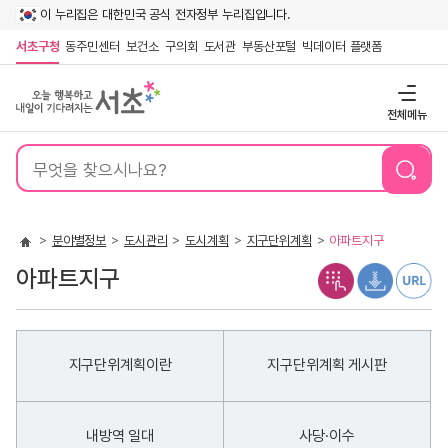
이 누리집은 대한민국 공식 전자정부 누리집입니다.
서초구청
동주민센터
보건소
구의회
도서관
부동산포털
빅데이터 플랫폼
전체메뉴
통
합
검
색
분야별정보
도시관리
도시계획
지구단위계획
아파트지구
아파트지구
지구단위계획이란
지구단위계획 게시판
내방역 일대
사당·이수