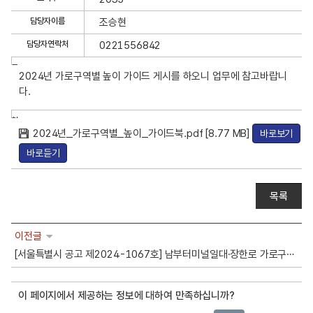
최
고
담당자이름
조승현
높
담당자연락처
0221556842
이
상
글
2024년 가로구역별 높이 가이드 게시를 하오니 업무에 참고바랍니
세
내
다.
용
정
보
첨
보
2024년_가로구역별_높이_가이드북.pdf [8.77 MB]
바로보기
부
기
파
바로듣기
일
목록
이전글
[서울특별시 공고 제2024-1067호] 남부터미널일대·장한로 가로구역별 건축물 높이지정(안) 및 가로구역별 건축물 높이계획 운영지침 변경(안)
이 페이지에서 제공하는 정보에 대하여 만족하십니까?