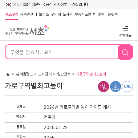
이 누리집은 대한민국 공식 전자정부 누리집입니다.
서초구청
동주민센터
보건소
구의회
도서관
부동산포털
빅데이터 플랫폼
전체메뉴
통
합
검
색
분야별정보
도시관리
일반건축
가로구역별최고높이
가로구역별최고높이
가
글제목
2024년 가로구역별 높이 가이드 게시
로
작성자
건축과
구
역
등록일
2025.01.22
별
조회수
2035