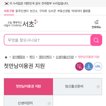
이 누리집은 대한민국 공식 전자정부 누리집입니다.
서초구청
동주민센터
보건소
구의회
도서관
부동산포털
빅데이터 플랫폼
전체메뉴
통
합
검
색
분야별정보
복지
영유아복지
신생아출산지원
첫만남이용권 지원
첫만남이용권 지원
첫만남이용권 지원
임신출산준비
신생아관리