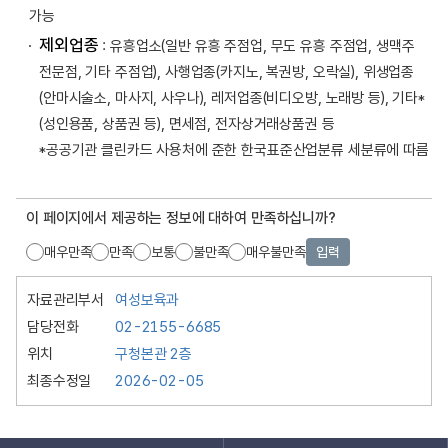
가능
제외업종
: 유흥업소(일반 유흥 주점업, 무도 유흥 주점업, 생맥주
전문점, 기타 주점업), 사행업종(카지노, 복권방, 오락실), 위생업종
(안마시술소, 마사지, 사우나), 레저업종(비디오방, 노래방 등), 기타*
(성인용품, 상품권 등), 면세점, 전자상거래상품권 등
*공공기관 클린카드 사용처에 준한 한국표준산업분류 세분류에 따름
이 페이지에서 제공하는 정보에 대하여 만족하십니까?
매우만족
만족
보통
불만족
매우불만족
입력
자료관리부서
여성보육과
담당전화
02-2155-6685
위치
구청본관 2층
최종수정일
2026-02-05