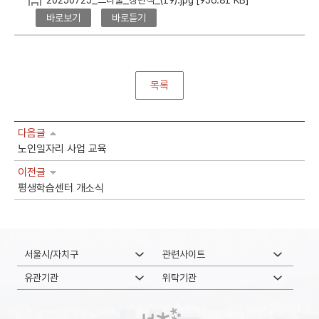
20250725_느티풀_창단식_(19).jpg [956.81 KB]
바로보기
바로듣기
목록
다음글
노인일자리 사업 교육
이전글
평생학습센터 개소식
서울시/자치구
관련사이트
유관기관
위탁기관