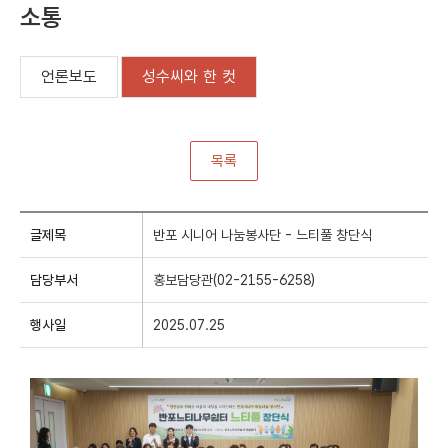
소통
언론보도
성수씨와 한 컷
목록
성
글제목
반포 시니어 나눔봉사단 - 느티풀 창단식
수
씨
담당부서
홍보담당관(02-2155-6258)
와
한
행사일
2025.07.25
컷
상
세
정
보