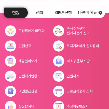
생활
예약/신청
나만의 메뉴
민원
즉시수거구역
구청장에게 바란다
전기자전거 신고
민원신고
토지거래허가 길라잡이
세금알아보기
서초구 옴부즈만
민원대기현황
민원서식
여권발급신청
도로굴착공사 조회
칭찬합시다
주정차위반조회