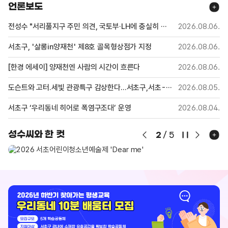
언론보도
전성수 "서리풀지구 주민 의견, 국토부·LH에 충실히 전달할 것"[인터뷰]
2026.08.06.
서초구, '살롱in양재천' 제8호 골목형상점가 지정
2026.08.06.
[한경 에세이] 양재천엔 사람의 시간이 흐른다
2026.08.06.
도슨트와 고터.세빛 관광특구 감상한다...서초구,서초-한강 아트투어
2026.08.05.
서초구 ‘우리동네 히어로 폭염구조대’ 운영
2026.08.04.
성수씨와 한 컷
2
/
5