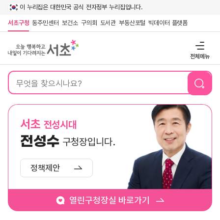
이 누리집은 대한민국 공식 전자정부 누리집입니다.
서초구청
동주민센터
보건소
구의회
도서관
부동산포털
빅데이터 플랫폼
전체메뉴
통
합
검
색
서초
전성시대
전성수
구청장입니다.
정책제안
열린구청장실 바로가기